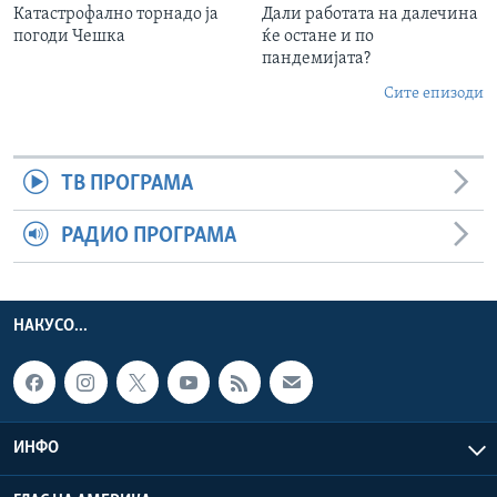
Катастрофално торнадо ја
Дали работата на далечина
погоди Чешка
ќе остане и по
пандемијата?
Сите епизоди
ТВ ПРОГРАМА
РАДИО ПРОГРАМА
НАКУСО...
ИНФО