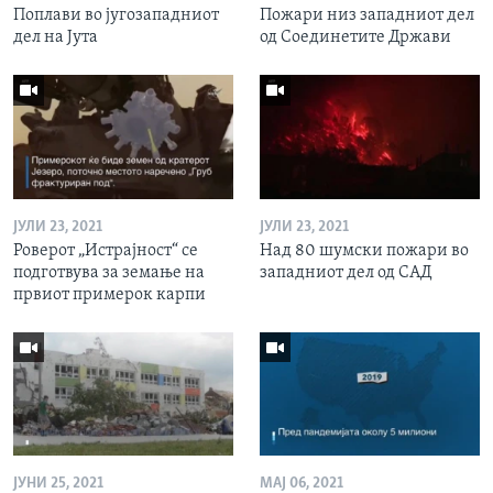
Поплави во југозападниот
Пожари низ западниот дел
дел на Јута
од Соединетите Држави
ЈУЛИ 23, 2021
ЈУЛИ 23, 2021
Роверот „Истрајност“ се
Над 80 шумски пожари во
подготвува за земање на
западниот дел од САД
првиот примерок карпи
ЈУНИ 25, 2021
МАЈ 06, 2021