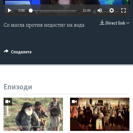
ИНТЕРВЈУА
0:00
11:00
Јазици
Direct link
Со магла против недостиг на вода
Споделете
Епизоди