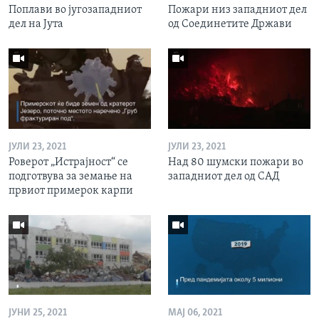
Поплави во југозападниот
Пожари низ западниот дел
дел на Јута
од Соединетите Држави
ЈУЛИ 23, 2021
ЈУЛИ 23, 2021
Роверот „Истрајност“ се
Над 80 шумски пожари во
подготвува за земање на
западниот дел од САД
првиот примерок карпи
ЈУНИ 25, 2021
МАЈ 06, 2021