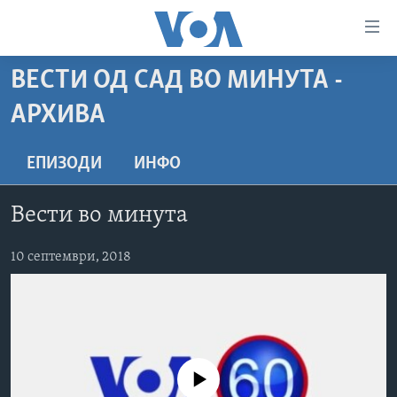
Линкови
за
пристапност
ВЕСТИ ОД САД ВО МИНУТА -
ДОМА
Премини
АРХИВА
на
РУБРИКИ
главната
ФОТОГАЛЕРИИ
САД
ЕПИЗОДИ
ИНФО
содржина
Премини
ДОКУМЕНТАРЦИ
МАКЕДОНИЈА
до
Вести во минута
АРХИВИРАНА ПРОГРАМА
СВЕТ
страната
ЗА НАС
за
ЕКОНОМИЈА
NEWSFLASH - АРХИВА
10 септември, 2018
навигација
ПОЛИТИКА
ВЕСТИ ОД САД ВО МИНУТА - АРХИВА
Пребарувај
Learning English
ЗДРАВЈЕ
ИЗБОРИ ВО САД 2020 - АРХИВА
НАКУСО...
НАУКА
No media source currently available
УМЕТНОСТ И ЗАБАВА