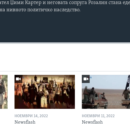
тел Џими Картер и неговата сопруга Розалин стана ед
 на нивното политичко наследство.
НОЕМВРИ 14, 2022
НОЕМВРИ 11, 2022
Newsflash
Newsflash