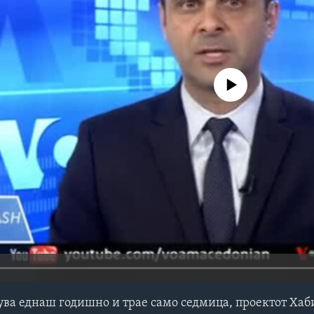
No media source currently avail
ува еднаш годишно и трае само седмица, проектот Хаб