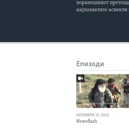
поранешниот претседа
најпознатите аспекти
Епизоди
НОЕМВРИ 15, 2022
Newsflash