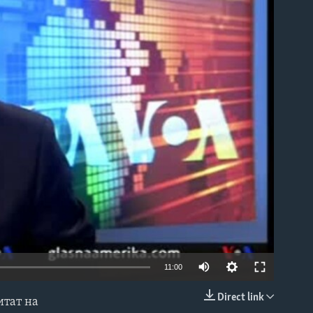
able
11:00
Direct link
итат на
EMBED