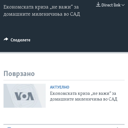
0:00
0:00:00
Direct link
ИНТЕРВЈУА
Економската криза „не важи“ за
EMBED
Јазици
домашните миленичиња во САД
Споделете
Поврзано
АКТУЕЛНО
Економската криза „не важи“ за
домашните миленичиња во САД