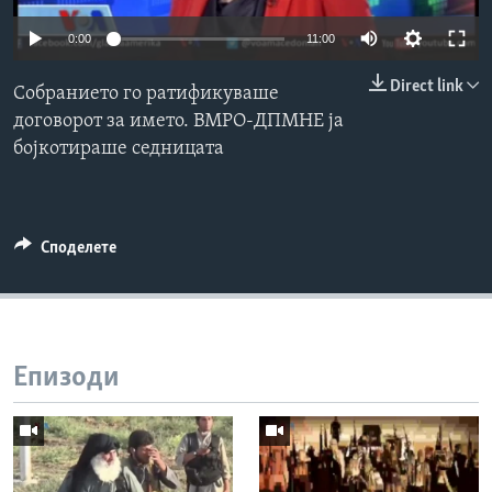
ИНТЕРВЈУА
0:00
11:00
Јазици
Direct link
Собранието го ратификуваше
договорот за името. ВМРО-ДПМНЕ ја
бојкотираше седницата
Споделете
Епизоди