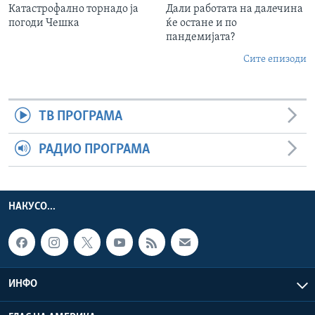
Катастрофално торнадо ја
Дали работата на далечина
погоди Чешка
ќе остане и по
пандемијата?
Сите епизоди
ТВ ПРОГРАМА
РАДИО ПРОГРАМА
НАКУСО...
ИНФО