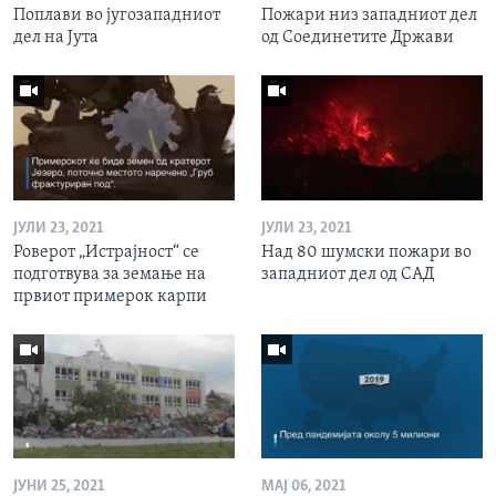
Поплави во југозападниот
Пожари низ западниот дел
дел на Јута
од Соединетите Држави
ЈУЛИ 23, 2021
ЈУЛИ 23, 2021
Роверот „Истрајност“ се
Над 80 шумски пожари во
подготвува за земање на
западниот дел од САД
првиот примерок карпи
ЈУНИ 25, 2021
МАЈ 06, 2021