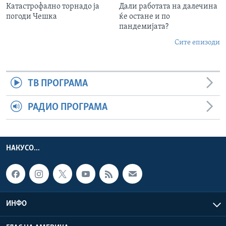
Катастрофално торнадо ја
Дали работата на далечина
погоди Чешка
ќе остане и по
пандемијата?
Сите епизоди
ТВ ПРОГРАМА
РАДИО ПРОГРАМА
НАКУСО...
ИНФО