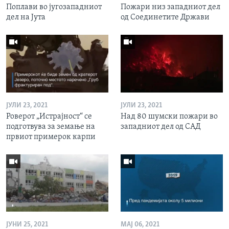
Поплави во југозападниот
Пожари низ западниот дел
дел на Јута
од Соединетите Држави
ЈУЛИ 23, 2021
ЈУЛИ 23, 2021
Роверот „Истрајност“ се
Над 80 шумски пожари во
подготвува за земање на
западниот дел од САД
првиот примерок карпи
ЈУНИ 25, 2021
МАЈ 06, 2021