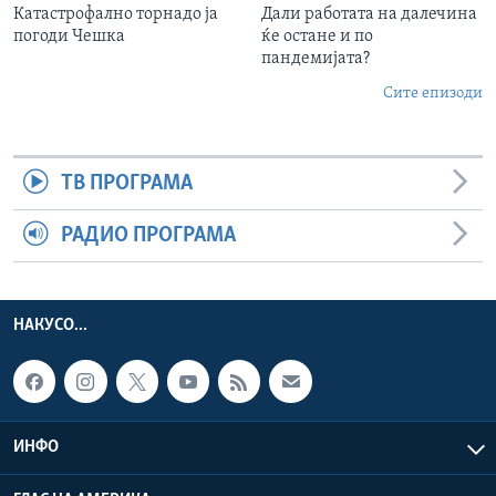
Катастрофално торнадо ја
Дали работата на далечина
погоди Чешка
ќе остане и по
пандемијата?
Сите епизоди
ТВ ПРОГРАМА
РАДИО ПРОГРАМА
НАКУСО...
ИНФО