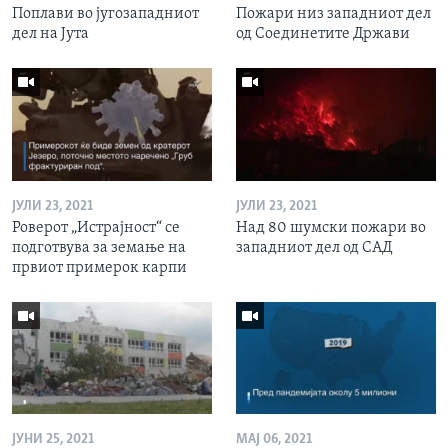
Поплави во југозападниот
Пожари низ западниот дел
дел на Јута
од Соединетите Држави
ЈУЛИ 23, 2021
ЈУЛИ 23, 2021
Роверот „Истрајност“ се
Над 80 шумски пожари во
подготвува за земање на
западниот дел од САД
првиот примерок карпи
ЈУНИ 25, 2021
МАЈ 06, 2021