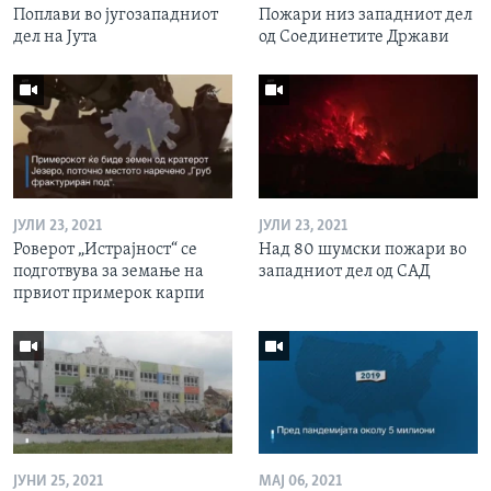
Поплави во југозападниот
Пожари низ западниот дел
дел на Јута
од Соединетите Држави
ЈУЛИ 23, 2021
ЈУЛИ 23, 2021
Роверот „Истрајност“ се
Над 80 шумски пожари во
подготвува за земање на
западниот дел од САД
првиот примерок карпи
ЈУНИ 25, 2021
МАЈ 06, 2021