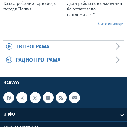
Катастрофално торнадо ја
Дали работата на далечина
погоди Чешка
ќе остане и по
пандемијата?
Сите епизоди
ТВ ПРОГРАМА
РАДИО ПРОГРАМА
НАКУСО...
ИНФО