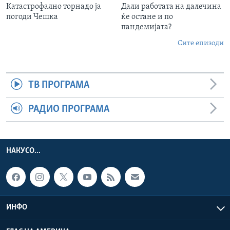
Катастрофално торнадо ја
Дали работата на далечина
погоди Чешка
ќе остане и по
пандемијата?
Сите епизоди
ТВ ПРОГРАМА
РАДИО ПРОГРАМА
НАКУСО...
ИНФО