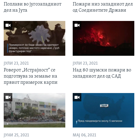
Поплави во југозападниот
Пожари низ западниот дел
дел на Јута
од Соединетите Држави
ЈУЛИ 23, 2021
ЈУЛИ 23, 2021
Роверот „Истрајност“ се
Над 80 шумски пожари во
подготвува за земање на
западниот дел од САД
првиот примерок карпи
ЈУНИ 25, 2021
МАЈ 06, 2021