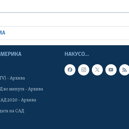
МА
 АМЕРИКА
НАКУСО...
TV) - Архива
Д во минута - Архива
САД 2020 - Архива
дата на САД