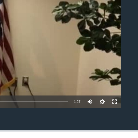
able
1:27
EMBED