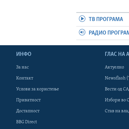
ТВ ПРОГРАМА
РАДИО ПРОГРА
ИНФО
ГЛАС НА
За нас
Актуелно
Контакт
Newsflash (
Learning English
Услови за користење
Вести од СА
Приватност
Избори во 
НАКУСО...
Достапност
Став на вла
BBG Direct