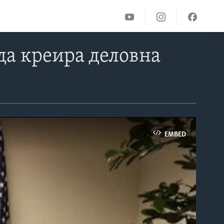
да креира деловна
EMBED