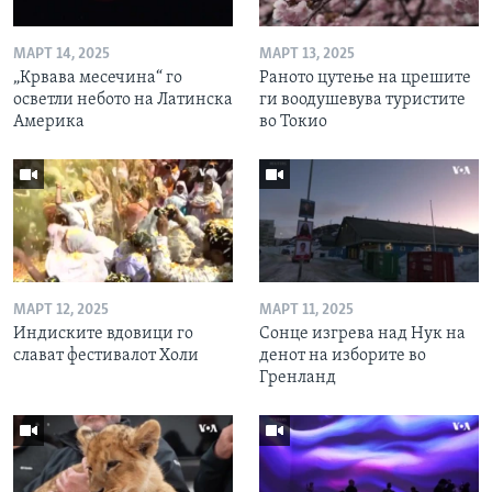
МАРТ 14, 2025
МАРТ 13, 2025
„Крвава месечина“ го
Раното цутење на црешите
осветли небото на Латинска
ги воодушевува туристите
Америка
во Токио
МАРТ 12, 2025
МАРТ 11, 2025
Индиските вдовици го
Сонце изгрева над Нук на
слават фестивалот Холи
денот на изборите во
Гренланд