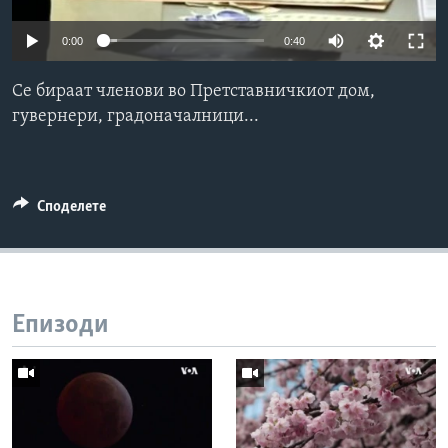
ИНТЕРВЈУА
Јазици
0:00
0:40
Се бираат членови во Претставничкиот дом,
гувернери, градоначалници...
Споделете
Епизоди