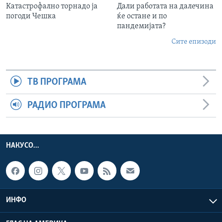
Катастрофално торнадо ја
Дали работата на далечина
погоди Чешка
ќе остане и по
пандемијата?
Сите епизоди
ТВ ПРОГРАМА
РАДИО ПРОГРАМА
НАКУСО...
ИНФО