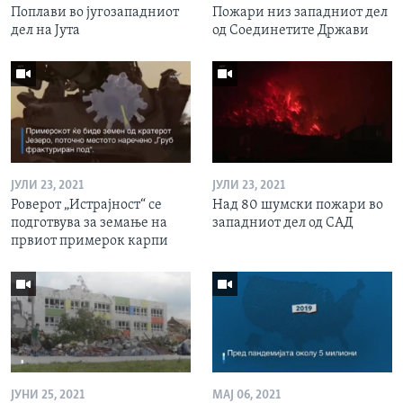
Поплави во југозападниот
Пожари низ западниот дел
дел на Јута
од Соединетите Држави
ЈУЛИ 23, 2021
ЈУЛИ 23, 2021
Роверот „Истрајност“ се
Над 80 шумски пожари во
подготвува за земање на
западниот дел од САД
првиот примерок карпи
ЈУНИ 25, 2021
МАЈ 06, 2021