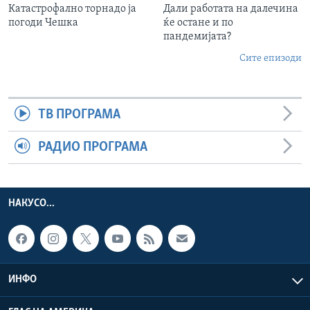
Катастрофално торнадо ја
Дали работата на далечина
погоди Чешка
ќе остане и по
пандемијата?
Сите епизоди
ТВ ПРОГРАМА
РАДИО ПРОГРАМА
НАКУСО...
ИНФО