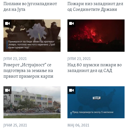
Поплави во југозападниот
Пожари низ западниот дел
дел на Јута
од Соединетите Држави
ЈУЛИ 23, 2021
ЈУЛИ 23, 2021
Роверот „Истрајност“ се
Над 80 шумски пожари во
подготвува за земање на
западниот дел од САД
првиот примерок карпи
ЈУНИ 25, 2021
МАЈ 06, 2021