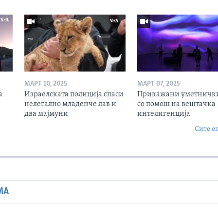
МАРТ 10, 2025
МАРТ 07, 2025
а
Израелската полиција спаси
Прикажани уметнички
нелегално младенче лав и
со помош на вештачка
два мајмуни
интелигенција
Сите е
МА