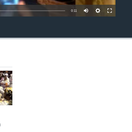
0:11
EMBED
и