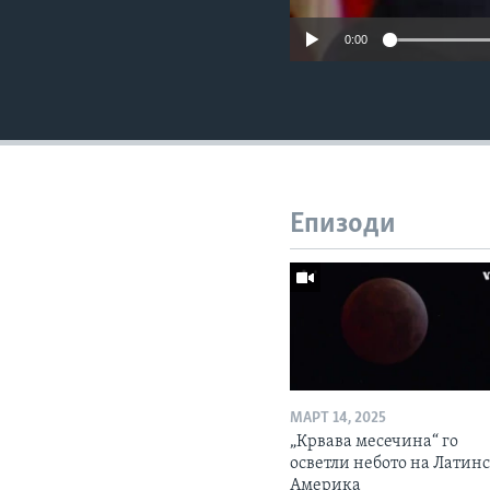
0:00
Епизоди
МАРТ 14, 2025
„Крвава месечина“ го
осветли небото на Латин
Америка