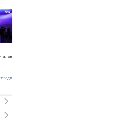
 дела
пизоди