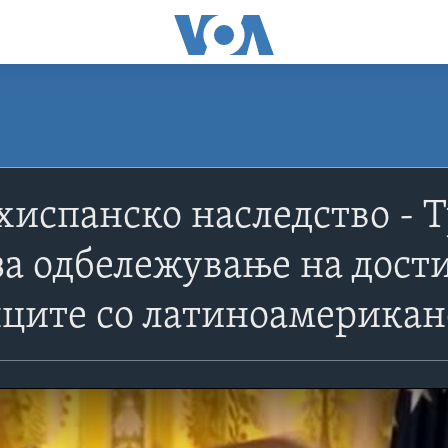
хиспанско наследство - 
за одбележување на дост
ците со латиноамерикан