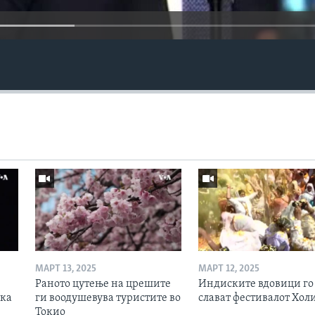
МАРТ 13, 2025
МАРТ 12, 2025
Раното цутење на црешите
Индиските вдовици го
ска
ги воодушевува туристите во
слават фестивалот Хол
Токио