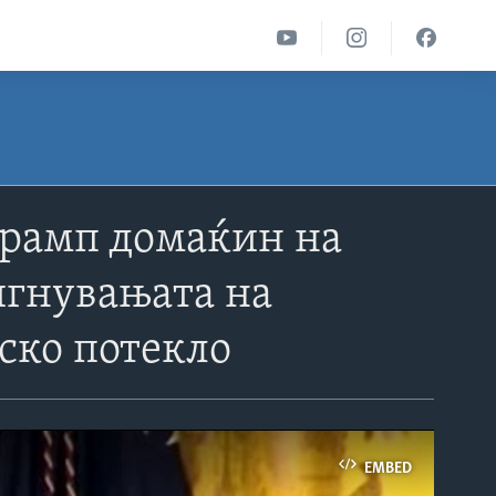
Трамп домаќин на
игнувањата на
ско потекло
EMBED