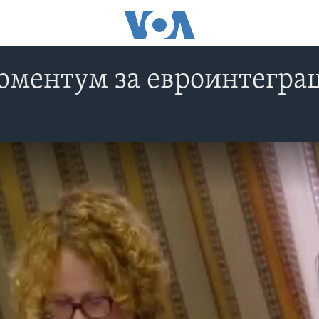
оментум за евроинтеграц