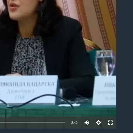
able
2:40