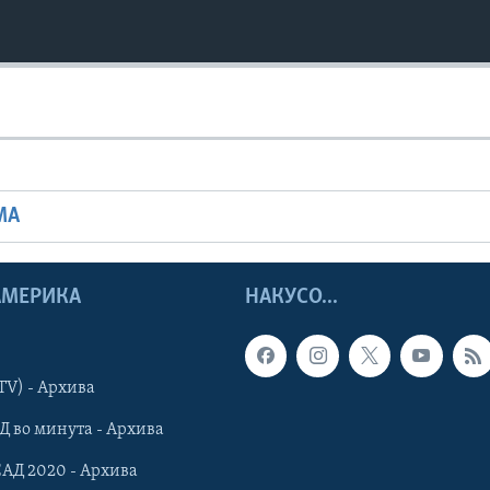
МА
 АМЕРИКА
НАКУСО...
TV) - Архива
Д во минута - Архива
САД 2020 - Архива