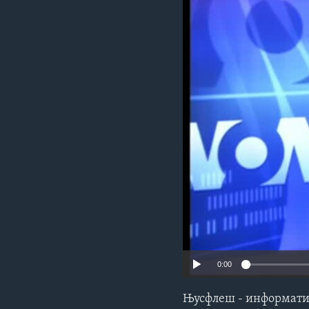
ИНТЕРВЈУА
0:00
Њусфлеш - информатив