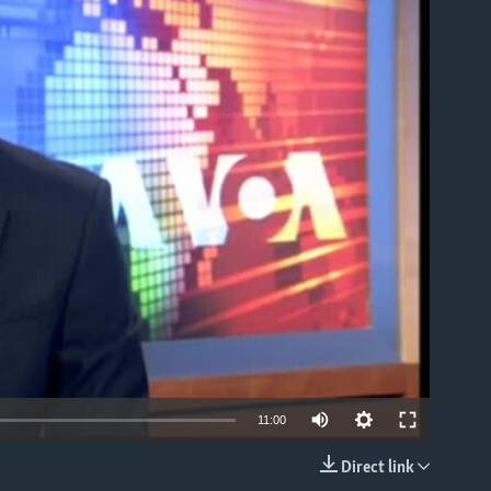
able
11:00
Direct link
EMBED