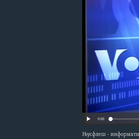
ИНТЕРВЈУА
0:00
Њусфлеш - информатив