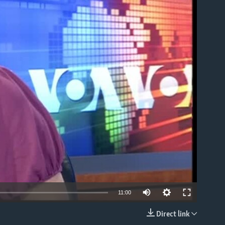
able
11:00
Direct link
EMBED