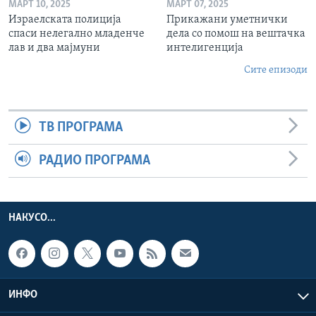
МАРТ 10, 2025
МАРТ 07, 2025
Израелската полиција
Прикажани уметнички
спаси нелегално младенче
дела со помош на вештачка
лав и два мајмуни
интелигенција
Сите епизоди
ТВ ПРОГРАМА
РАДИО ПРОГРАМА
НАКУСО...
ИНФО