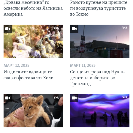
„Крвава месечина“ го
Раното цутење на црешите
осветли небото на Латинска
ги воодушевува туристите
Америка
во Токио
МАРТ 12, 2025
МАРТ 11, 2025
Индиските вдовици го
Сонце изгрева над Нук на
слават фестивалот Холи
денот на изборите во
Гренланд