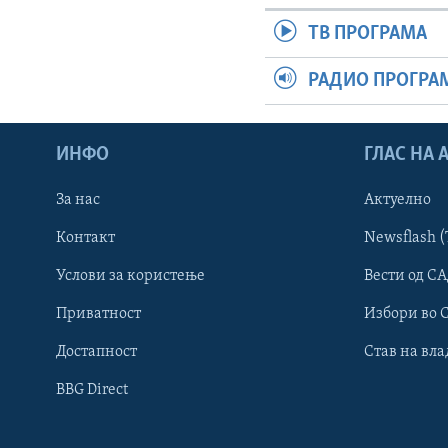
ТВ ПРОГРАМА
РАДИО ПРОГРА
ИНФО
ГЛАС НА
За нас
Актуелно
Контакт
Newsflash (
Learning English
Услови за користење
Вести од СА
Приватност
Избори во 
НАКУСО...
Достапност
Став на вла
BBG Direct
Јазици