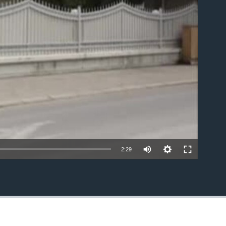
able
2:29
EMBED