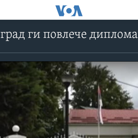
град ги повлече диплома