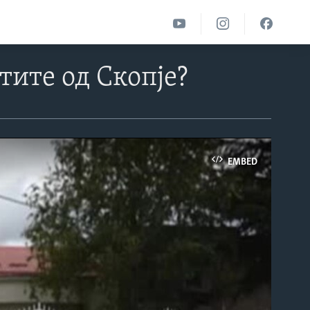
тите од Скопје?
EMBED