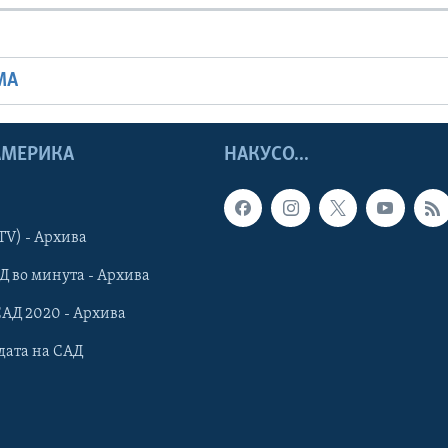
МА
 АМЕРИКА
НАКУСО...
TV) - Архива
Д во минута - Архива
САД 2020 - Архива
дата на САД