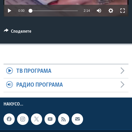
ИНТЕРВЈУА
Јазици
0:00
2:14
Споделете
ТВ ПРОГРАМА
РАДИО ПРОГРАМА
НАКУСО...