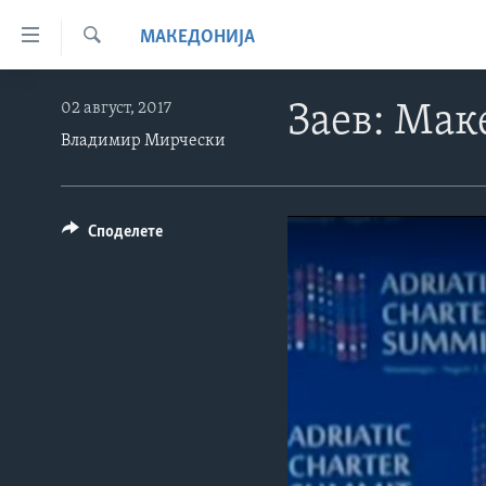
Линкови
МАКЕДОНИЈА
за
Search
пристапност
ДОМА
02 август, 2017
Заев: Мак
Премини
РУБРИКИ
Владимир Мирчески
на
ФОТОГАЛЕРИИ
главната
САД
содржина
ДОКУМЕНТАРЦИ
МАКЕДОНИЈА
Премини
Споделете
АРХИВИРАНА ПРОГРАМА
СВЕТ
до
страната
ЗА НАС
ЕКОНОМИЈА
NEWSFLASH - АРХИВА
за
ПОЛИТИКА
ВЕСТИ ОД САД ВО МИНУТА -
навигација
АРХИВА
Пребарувај
ЗДРАВЈЕ
ИЗБОРИ ВО САД 2020 - АРХИВА
НАУКА
УМЕТНОСТ И ЗАБАВА