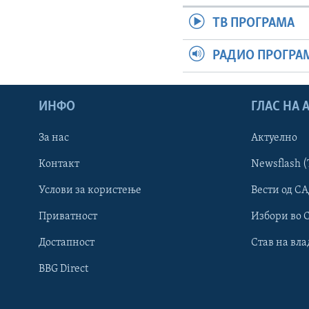
ТВ ПРОГРАМА
РАДИО ПРОГРА
ИНФО
ГЛАС НА
За нас
Актуелно
Контакт
Newsflash (
Learning English
Услови за користење
Вести од СА
Приватност
Избори во 
НАКУСО...
Достапност
Став на вла
BBG Direct
Јазици