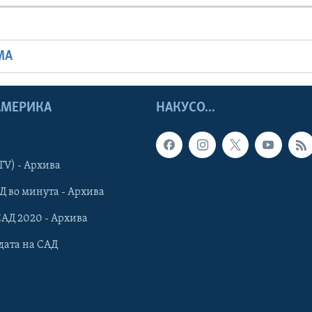
МА
 АМЕРИКА
НАКУСО...
TV) - Архива
Д во минута - Архива
САД 2020 - Архива
дата на САД