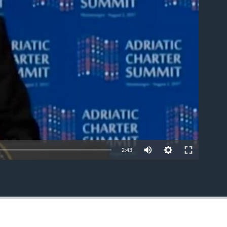
able
2:43
EMBED