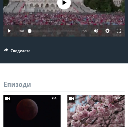
No media source currently available
ИНТЕРВЈУА
Јазици
0:00
1:29
Споделете
Епизоди