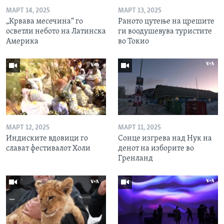
МАРТ 14, 2025
МАРТ 13, 2025
„Крвава месечина“ го
Раното цутење на црешите
осветли небото на Латинска
ги воодушевува туристите
Америка
во Токио
МАРТ 12, 2025
МАРТ 11, 2025
Индиските вдовици го
Сонце изгрева над Нук на
слават фестивалот Холи
денот на изборите во
Гренланд