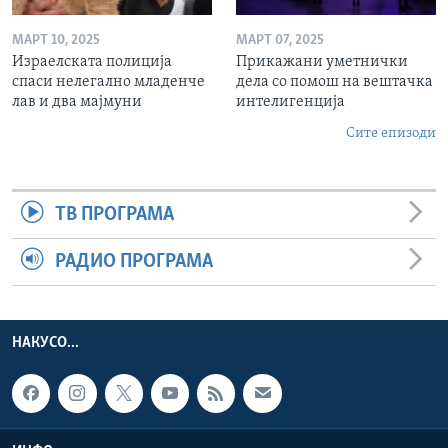
МАРТ 10, 2025
МАРТ 07, 2025
Израелската полиција
Прикажани уметнички
спаси нелегално младенче
дела со помош на вештачка
лав и два мајмуни
интелигенција
Сите епизоди
ТВ ПРОГРАМА
РАДИО ПРОГРАМА
НАКУСО...