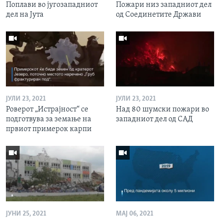
Поплави во југозападниот
Пожари низ западниот дел
дел на Јута
од Соединетите Држави
ЈУЛИ 23, 2021
ЈУЛИ 23, 2021
Роверот „Истрајност“ се
Над 80 шумски пожари во
подготвува за земање на
западниот дел од САД
првиот примерок карпи
ЈУНИ 25, 2021
МАЈ 06, 2021