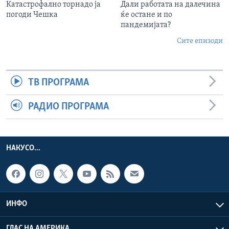
Катастрофално торнадо ја
Дали работата на далечина
погоди Чешка
ќе остане и по
пандемијата?
Сите епизоди
ТВ ПРОГРАМА
РАДИО ПРОГРАМА
НАКУСО...
ИНФО
ГЛАС НА АМЕРИКА