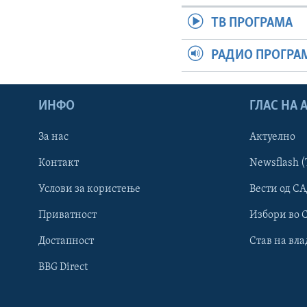
ТВ ПРОГРАМА
РАДИО ПРОГРА
ИНФО
ГЛАС НА
За нас
Актуелно
Контакт
Newsflash (
Learning English
Услови за користење
Вести од СА
Приватност
Избори во 
НАКУСО...
Достапност
Став на вла
BBG Direct
Јазици