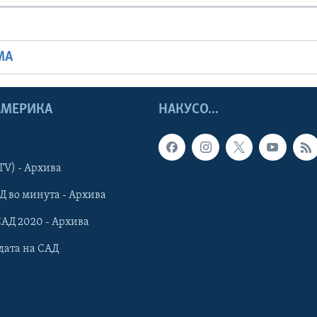
МА
 АМЕРИКА
НАКУСО...
TV) - Архива
Д во минута - Архива
САД 2020 - Архива
дата на САД