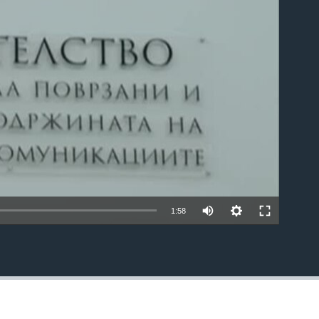
able
1:58
EMBED