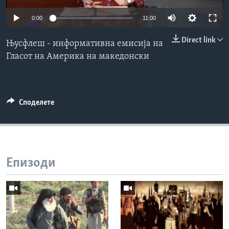
ИНТЕРВЈУА
0:00
11:00
Јазици
Direct link
Њусфлеш - информативна емисија на
Гласот на Америка на македонски
Споделете
Епизоди