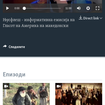
ИНТЕРВЈУА
0:00
11:00
Јазици
Direct link
Њусфлеш - информативна емисија на
Гласот на Америка на македонски
Споделете
Епизоди