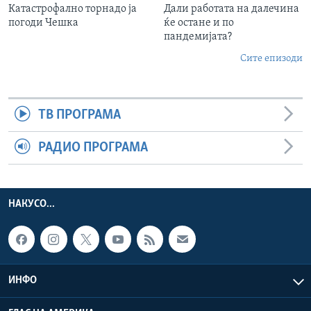
Катастрофално торнадо ја
Дали работата на далечина
погоди Чешка
ќе остане и по
пандемијата?
Сите епизоди
ТВ ПРОГРАМА
РАДИО ПРОГРАМА
НАКУСО...
ИНФО