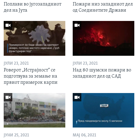
Поплави во југозападниот
Пожари низ западниот дел
дел на Јута
од Соединетите Држави
ЈУЛИ 23, 2021
ЈУЛИ 23, 2021
Роверот „Истрајност“ се
Над 80 шумски пожари во
подготвува за земање на
западниот дел од САД
првиот примерок карпи
ЈУНИ 25, 2021
МАЈ 06, 2021