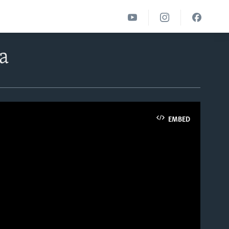
а
EMBED