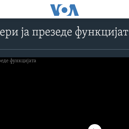
ери ја презеде функцијат