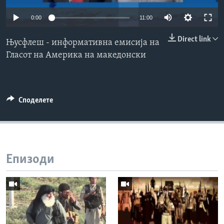
ИНТЕРВЈУА
0:00
11:00
Јазици
Direct link
Њусфлеш - информативна емисија на
Гласот на Америка на македонски
Споделете
Епизоди