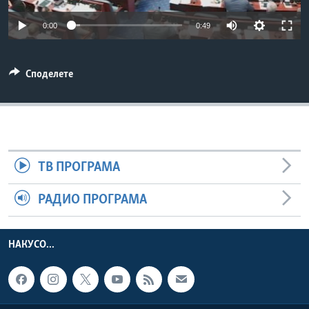
ИНТЕРВЈУА
Јазици
0:00
0:49
Споделете
ТВ ПРОГРАМА
РАДИО ПРОГРАМА
НАКУСО...