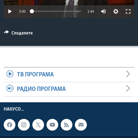
ИНТЕРВЈУА
Јазици
0:00
1:44
Споделете
ТВ ПРОГРАМА
РАДИО ПРОГРАМА
НАКУСО...