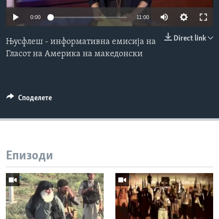
ИНТЕРВЈУА
0:00
11:00
Јазици
Direct link
Њусфлеш - информативна емисија на
Гласот на Америка на македонски
Споделете
Епизоди