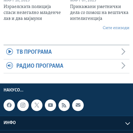
МАРТ 10, 2025
МАРТ 07, 2025
Израелската полиција
Прикажани уметнички
спаси нелегално младенче
дела со помош на вештачка
лав и два мајмуни
интелигенција
Сите епизоди
ТВ ПРОГРАМА
РАДИО ПРОГРАМА
НАКУСО...
ИНФО