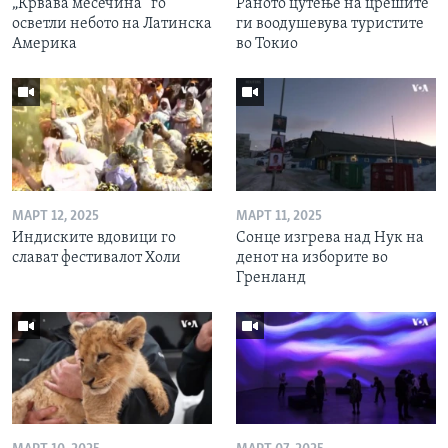
„Крвава месечина“ го
Раното цутење на црешите
осветли небото на Латинска
ги воодушевува туристите
Америка
во Токио
МАРТ 12, 2025
МАРТ 11, 2025
Индиските вдовици го
Сонце изгрева над Нук на
слават фестивалот Холи
денот на изборите во
Гренланд