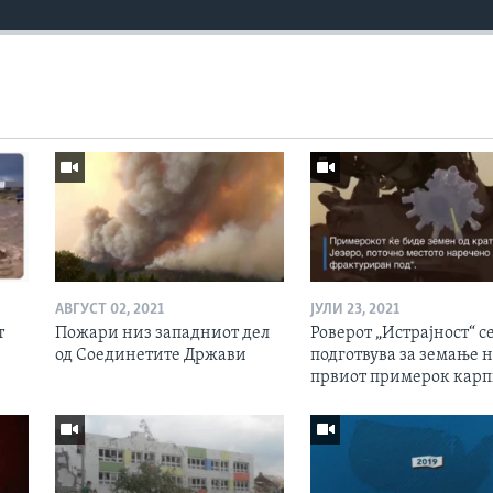
АВГУСТ 02, 2021
ЈУЛИ 23, 2021
т
Пожари низ западниот дел
Роверот „Истрајност“ с
од Соединетите Држави
подготвува за земање 
првиот примерок кар