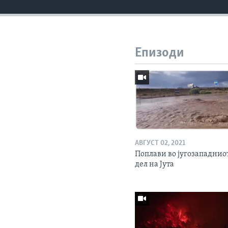
Епизоди
АВГУСТ 02, 2021
Поплави во југозападнио
дел на Јута