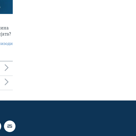
чина
јата?
пизоди