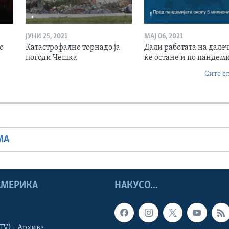
ЈУНИ 25, 2021
МАЈ 06, 2021
о
Катастрофално торнадо ја
Дали работата на дале
погоди Чешка
ќе остане и по пандеми
Сите е
МА
 АМЕРИКА
НАКУСО...
TV) - Архива