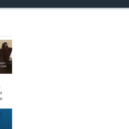
е
на
пи