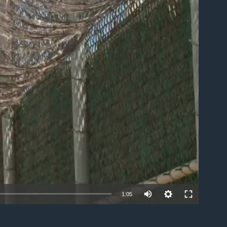
able
1:05
EMBED