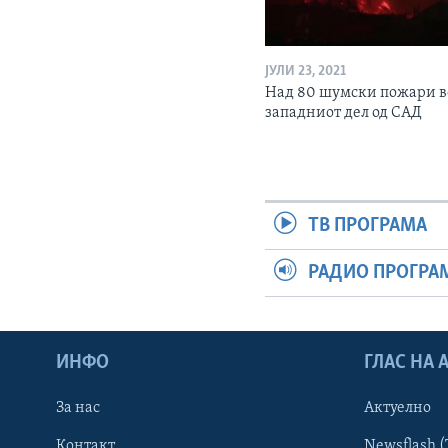
ЈУЛИ 23, 2021
Над 80 шумски пожари в
западниот дел од САД
ТВ ПРОГРАМА
РАДИО ПРОГРА
ИНФО
ГЛАС НА
За нас
Актуелно
Контакт
Newsflash (