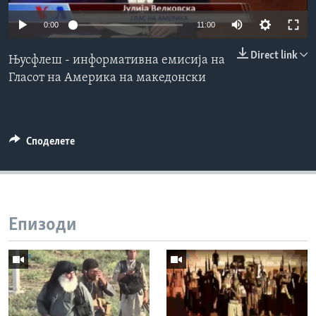
ИНТЕРВЈУА
0:00
11:00
Јазици
Direct link
Њусфлеш - информативна емисија на
Гласот на Америка на македонски
Споделете
Епизоди