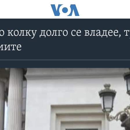
 колку долго се владее, 
иите