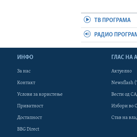
ТВ ПРОГРАМА
РАДИО ПРОГРА
ИНФО
ГЛАС НА
За нас
Актуелно
Контакт
Newsflash (
Learning English
Услови за користење
Вести од СА
Приватност
Избори во 
НАКУСО...
Достапност
Став на вла
BBG Direct