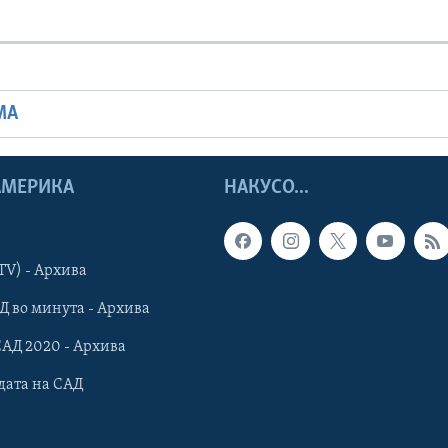
МА
 АМЕРИКА
НАКУСО...
TV) - Архива
Д во минута - Архива
САД 2020 - Архива
дата на САД