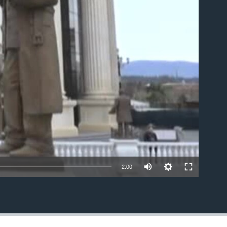
able
2:00
EMBED