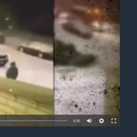
able
0:30