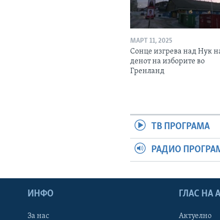
МАРТ 11, 2025
Сонце изгрева над Нук н
денот на изборите во
Гренланд
ТВ ПРОГРАМА
РАДИО ПРОГРА
ИНФО
ГЛАС НА
За нас
Актуелно