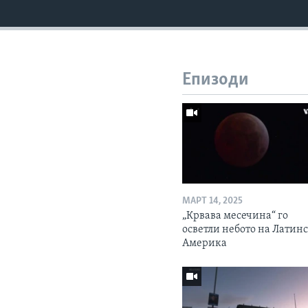
Епизоди
МАРТ 14, 2025
„Крвава месечина“ го
осветли небото на Латин
Америка