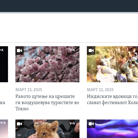
МАРТ 13, 2025
МАРТ 12, 2025
Раното цутење на црешите
Индиските вдовици го
ска
ги воодушевува туристите во
слават фестивалот Хол
Токио