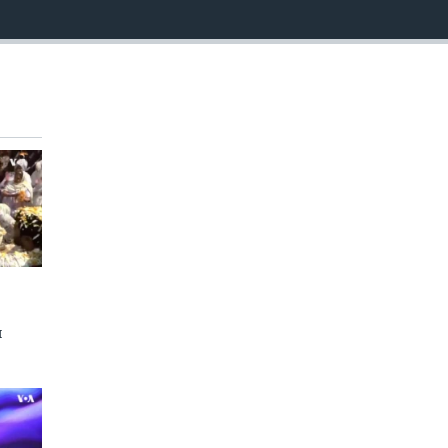
EMBED
и