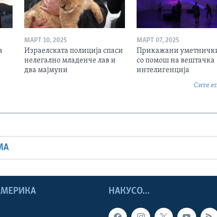
МАРТ 10, 2025
МАРТ 07, 2025
а
Израелската полиција спаси
Прикажани уметнички
нелегално младенче лав и
со помош на вештачка
два мајмуни
интелигенција
Сите е
МА
 АМЕРИКА
НАКУСО...