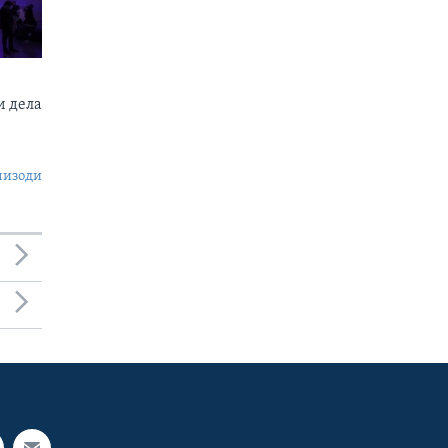
 дела
пизоди