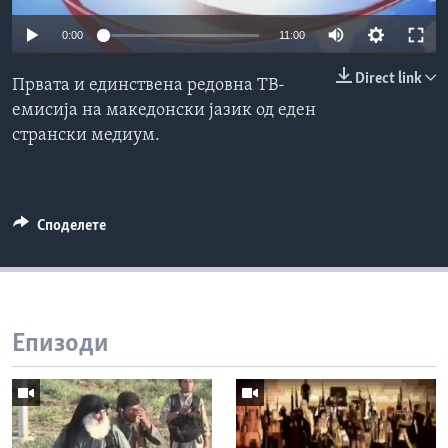
ИНТЕРВЈУА
0:00
11:00
Јазици
Direct link
Првата и единствена редовна ТВ-
емисија на македонски јазик од еден
странски медиум.
Споделете
Епизоди