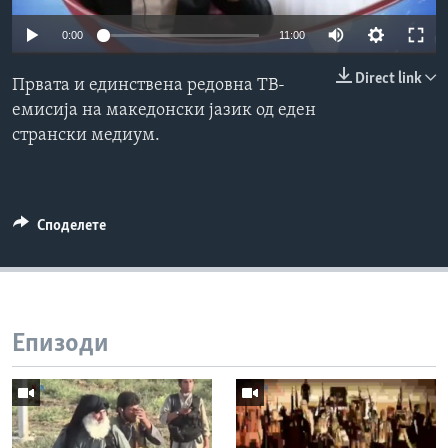
ИНТЕРВЈУА
0:00
11:00
Јазици
Direct link
Првата и единствена редовна ТВ-
емисија на македонски јазик од еден
странски медиум.
Споделете
Епизоди