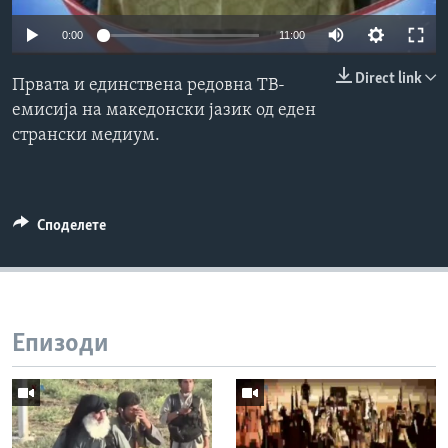
ИНТЕРВЈУА
0:00
11:00
Јазици
Direct link
Првата и единствена редовна ТВ-
емисија на македонски јазик од еден
странски медиум.
Споделете
Епизоди