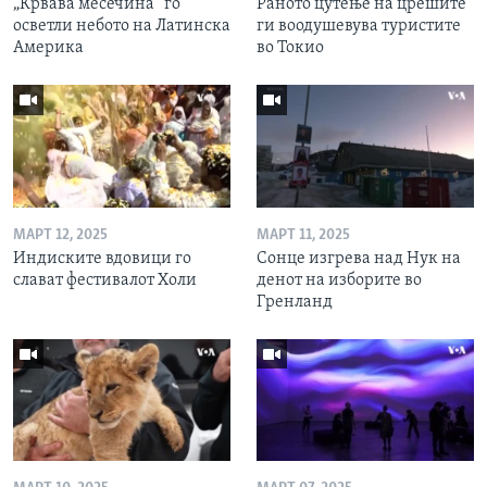
„Крвава месечина“ го
Раното цутење на црешите
осветли небото на Латинска
ги воодушевува туристите
Америка
во Токио
МАРТ 12, 2025
МАРТ 11, 2025
Индиските вдовици го
Сонце изгрева над Нук на
слават фестивалот Холи
денот на изборите во
Гренланд