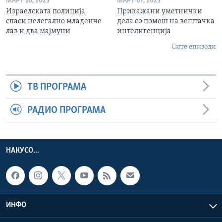
МАРТ 10, 2025
МАРТ 07, 2025
Израелската полиција
Прикажани уметнички
спаси нелегално младенче
дела со помош на вештачка
лав и два мајмуни
интелигенција
Сите епизоди
ТВ ПРОГРАМА
РАДИО ПРОГРАМА
НАКУСО...
ИНФО