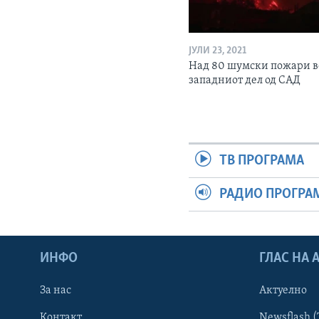
ЈУЛИ 23, 2021
Над 80 шумски пожари в
западниот дел од САД
ТВ ПРОГРАМА
РАДИО ПРОГРА
ИНФО
ГЛАС НА
За нас
Актуелно
Контакт
Newsflash (