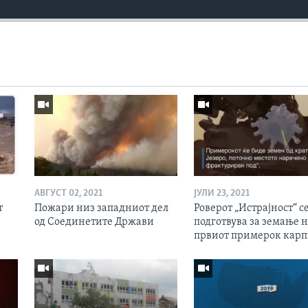
АВГУСТ 02, 2021
ЈУЛИ 23, 2021
т
Пожари низ западниот дел
Роверот „Истрајност“ с
од Соединетите Држави
подготвува за земање 
првиот примерок кар