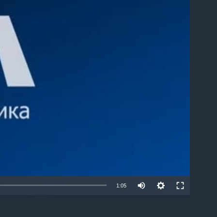
able
1:05
EMBED