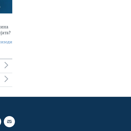
чина
јата?
пизоди