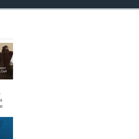
е
на
пи