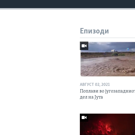
Епизоди
АВГУСТ 02, 2021
Поплави во југозападнио
дел на Јута