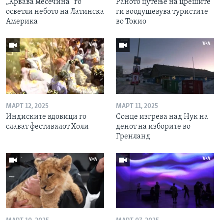
„Крвава месечина“ го
Раното цутење на црешите
осветли небото на Латинска
ги воодушевува туристите
Америка
во Токио
МАРТ 12, 2025
МАРТ 11, 2025
Индиските вдовици го
Сонце изгрева над Нук на
слават фестивалот Холи
денот на изборите во
Гренланд