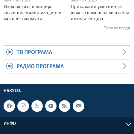
МАРТ 10, 2025
МАРТ 07, 2025
Израелската полиција
Прикажани уметнички
спаси нелегално младенче
дела со помош на вештачка
лав и два мајмуни
интелигенција
Сите епизоди
ТВ ПРОГРАМА
РАДИО ПРОГРАМА
НАКУСО...
ИНФО