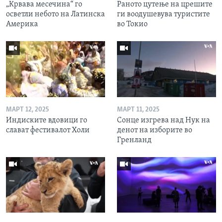
„Крвава месечина“ го
Раното цутење на црешите
осветли небото на Латинска
ги воодушевува туристите
Америка
во Токио
МАРТ 12, 2025
МАРТ 11, 2025
Индиските вдовици го
Сонце изгрева над Нук на
слават фестивалот Холи
денот на изборите во
Гренланд