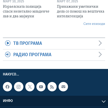
МАРТ 10, 2025
МАРТ 07, 2025
Израелската полиција
Прикажани уметнички
спаси нелегално младенче
дела со помош на вештачка
лав и два мајмуни
интелигенција
Сите епизоди
ТВ ПРОГРАМА
РАДИО ПРОГРАМА
НАКУСО...
ИНФО