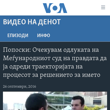
Линкови
за
пристапност
ВИДЕО НА ДЕНОТ
ДОМА
Премини
на
РУБРИКИ
ЕПИЗОДИ
ИНФО
главната
ФОТОГАЛЕРИИ
САД
содржина
Попоски: Очекувам одлуката на
Премини
ДОКУМЕНТАРЦИ
МАКЕДОНИЈА
Меѓународниот суд на правдата да
до
АРХИВИРАНА ПРОГРАМА
СВЕТ
страната
ја одреди траекторијата на
ЗА НАС
за
ЕКОНОМИЈА
NEWSFLASH - АРХИВА
процесот за решението за името
навигација
ПОЛИТИКА
ВЕСТИ ОД САД ВО МИНУТА - АРХИВА
Пребарувај
Learning English
26 септември, 2016
ЗДРАВЈЕ
ИЗБОРИ ВО САД 2020 - АРХИВА
НАКУСО...
НАУКА
УМЕТНОСТ И ЗАБАВА