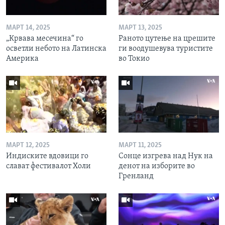
МАРТ 14, 2025
МАРТ 13, 2025
„Крвава месечина“ го
Раното цутење на црешите
осветли небото на Латинска
ги воодушевува туристите
Америка
во Токио
МАРТ 12, 2025
МАРТ 11, 2025
Индиските вдовици го
Сонце изгрева над Нук на
слават фестивалот Холи
денот на изборите во
Гренланд