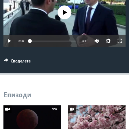
ИНТЕРВЈУА
Јазици
No media source currently available
0:00
4:11
Споделете
Епизоди