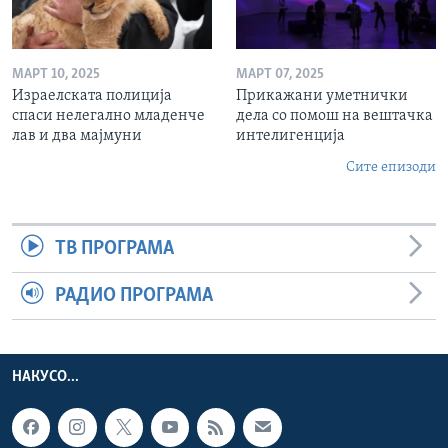
МАРТ 10, 2025
МАРТ 07, 2025
Израелската полиција
Прикажани уметнички
спаси нелегално младенче
дела со помош на вештачка
лав и два мајмуни
интелигенција
Сите епизоди
ТВ ПРОГРАМА
РАДИО ПРОГРАМА
НАКУСО...