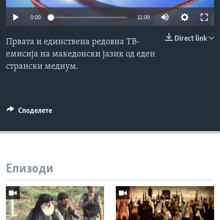
ИНТЕРВЈУА
0:00
11:00
Јазици
Direct link
Првата и единствена редовна ТВ-
емисија на македонски јазик од еден
странски медиум.
Споделете
Епизоди