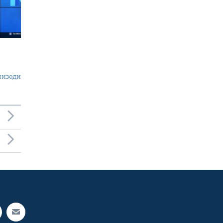
пизоди