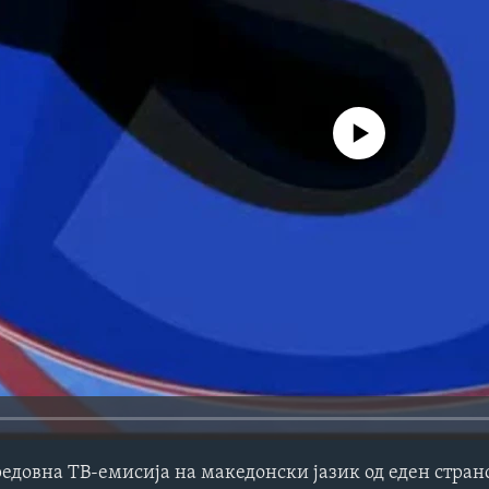
No media source currently avail
редовна ТВ-емисија на македонски јазик од еден стра