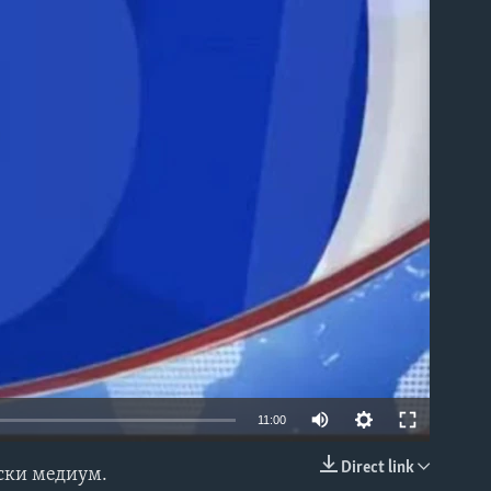
able
11:00
Direct link
нски медиум.
EMBED