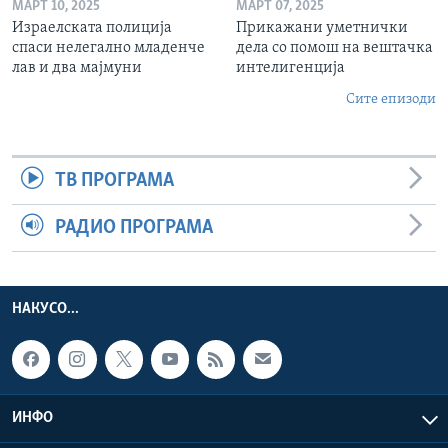
МАРТ 10, 2025
МАРТ 07, 2025
Израелската полиција
Прикажани уметнички
спаси нелегално младенче
дела со помош на вештачка
лав и два мајмуни
интелигенција
Сите епизоди
ТВ ПРОГРАМА
РАДИО ПРОГРАМА
НАКУСО...
ИНФО