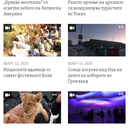
„Крвава месечина“ го
Раното цутење на црешите
осветли небото на Латинска
ги воодушевува туристите
Америка
во Токио
МАРТ 12, 2025
МАРТ 11, 2025
Индиските вдовици го
Сонце изгрева над Нук на
слават фестивалот Холи
денот на изборите во
Гренланд